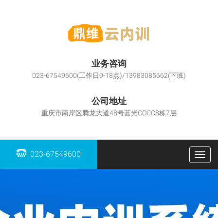
业务咨询
023-67549600(工作日9-18点)/13983085662(下班)
公司地址
重庆市南岸区腾龙大道48号蓝光COCO8栋7层
023-67549600
Togg
navig