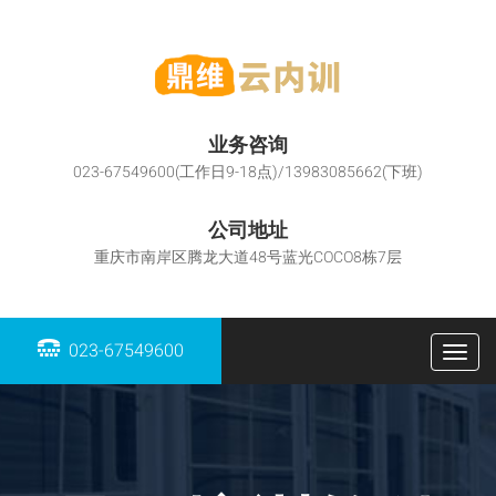
业务咨询
023-67549600(工作日9-18点)/13983085662(下班)
公司地址
重庆市南岸区腾龙大道48号蓝光COCO8栋7层
023-67549600
Togg
navig